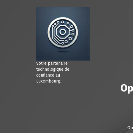
A
l
l
e
r
a
u
c
o
n
Votre partenaire
t
technologique de
e
confiance au
Luxembourg.
n
Op
u
Op