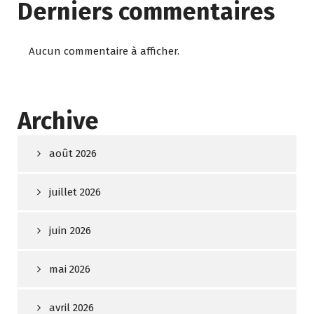
Derniers commentaires
Aucun commentaire à afficher.
Archive
août 2026
juillet 2026
juin 2026
mai 2026
avril 2026