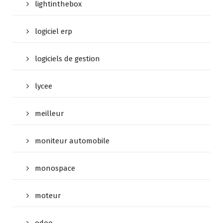
lightinthebox
logiciel erp
logiciels de gestion
lycee
meilleur
moniteur automobile
monospace
moteur