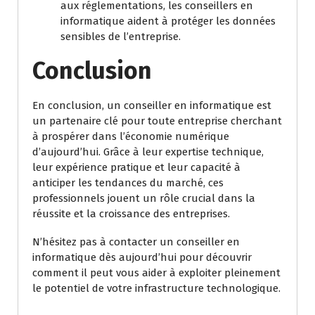
aux réglementations, les conseillers en
informatique aident à protéger les données
sensibles de l’entreprise.
Conclusion
En conclusion, un conseiller en informatique est
un partenaire clé pour toute entreprise cherchant
à prospérer dans l’économie numérique
d’aujourd’hui. Grâce à leur expertise technique,
leur expérience pratique et leur capacité à
anticiper les tendances du marché, ces
professionnels jouent un rôle crucial dans la
réussite et la croissance des entreprises.
N’hésitez pas à contacter un conseiller en
informatique dès aujourd’hui pour découvrir
comment il peut vous aider à exploiter pleinement
le potentiel de votre infrastructure technologique.