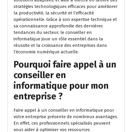
solutions adaptées, et aide à mettre en œuvre des
stratégies technologiques efficaces pour améliorer
la productivité, la sécurité et l’efficacité
opérationnelle. Grâce à son expertise technique et
sa connaissance approfondie des dernières
tendances du secteur, le conseiller en
informatique joue un rôle essentiel dans la
réussite et la croissance des entreprises dans
l’économie numérique actuelle.
Pourquoi faire appel à un
conseiller en
informatique pour mon
entreprise ?
Faire appel à un conseiller en informatique pour
votre entreprise présente de nombreux avantages.
En effet, ces professionnels spécialisés peuvent
vous aider à optimiser vos ressources