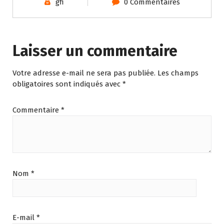
gfi
0 Commentaires
Laisser un commentaire
Votre adresse e-mail ne sera pas publiée.
Les champs
obligatoires sont indiqués avec
*
Commentaire
*
Nom
*
E-mail
*