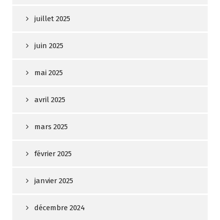
juillet 2025
juin 2025
mai 2025
avril 2025
mars 2025
février 2025
janvier 2025
décembre 2024