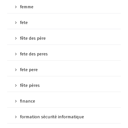
femme
fete
fête des père
fete des peres
fete pere
fête pères
finance
formation sécurité informatique