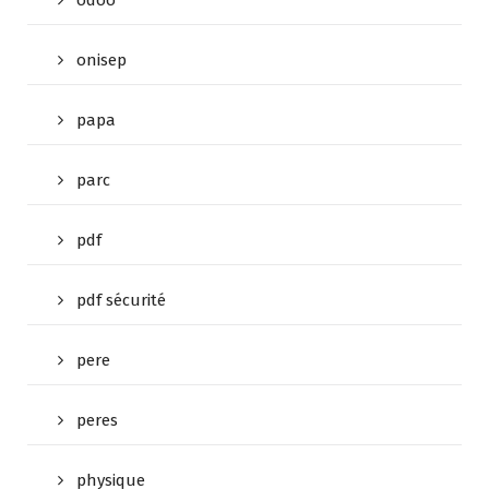
odoo
onisep
papa
parc
pdf
pdf sécurité
pere
peres
physique