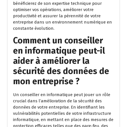
bénéficierez de son expertise technique pour
optimiser vos opérations, améliorer votre
productivité et assurer la pérennité de votre
entreprise dans un environnement numérique en
constante évolution.
Comment un conseiller
en informatique peut-il
aider à améliorer la
sécurité des données de
mon entreprise ?
Un conseiller en informatique peut jouer un rôle
crucial dans l’amélioration de la sécurité des
données de votre entreprise. En identifiant les
vulnérabilités potentielles de votre infrastructure
informatique, en mettant en place des mesures de
protection efficaces telles que des pare-feu, des