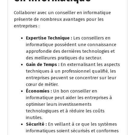
Collaborer avec un conseiller en informatique
présente de nombreux avantages pour les
entreprises :
Expertise Technique :
Les conseillers en
informatique possèdent une connaissance
approfondie des dernières technologies et
des meilleures pratiques du secteur.
Gain de Temps :
En externalisant les aspects
techniques à un professionnel qualifié, les
entreprises peuvent se concentrer sur leur
cœur de métier.
Économies :
Un bon conseiller en
informatique peut aider les entreprises à
optimiser leurs investissements
technologiques et à réduire les coûts
inutiles.
Sécurité :
En veillant à ce que les systèmes
informatiques soient sécurisés et conformes