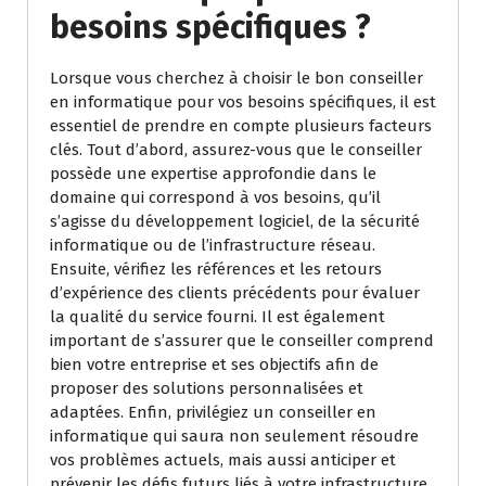
besoins spécifiques ?
Lorsque vous cherchez à choisir le bon conseiller
en informatique pour vos besoins spécifiques, il est
essentiel de prendre en compte plusieurs facteurs
clés. Tout d’abord, assurez-vous que le conseiller
possède une expertise approfondie dans le
domaine qui correspond à vos besoins, qu’il
s’agisse du développement logiciel, de la sécurité
informatique ou de l’infrastructure réseau.
Ensuite, vérifiez les références et les retours
d’expérience des clients précédents pour évaluer
la qualité du service fourni. Il est également
important de s’assurer que le conseiller comprend
bien votre entreprise et ses objectifs afin de
proposer des solutions personnalisées et
adaptées. Enfin, privilégiez un conseiller en
informatique qui saura non seulement résoudre
vos problèmes actuels, mais aussi anticiper et
prévenir les défis futurs liés à votre infrastructure