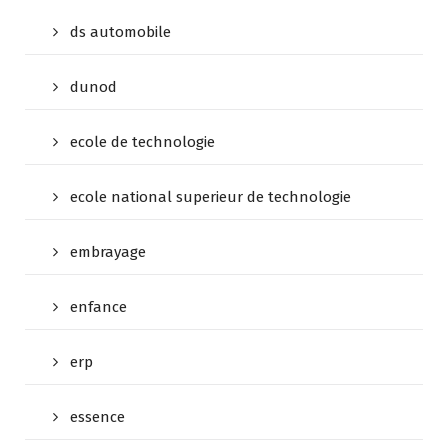
ds automobile
dunod
ecole de technologie
ecole national superieur de technologie
embrayage
enfance
erp
essence