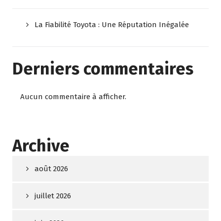
La Fiabilité Toyota : Une Réputation Inégalée
Derniers commentaires
Aucun commentaire à afficher.
Archive
août 2026
juillet 2026