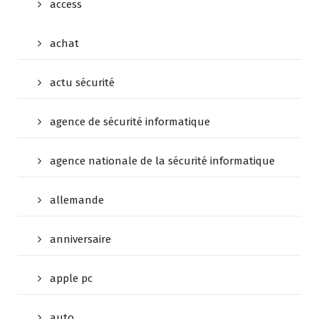
access
achat
actu sécurité
agence de sécurité informatique
agence nationale de la sécurité informatique
allemande
anniversaire
apple pc
auto