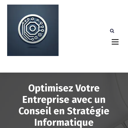
A
l
l
e
r
a
u
c
o
n
Votre partenaire technologique de confiance au
Luxembourg.
t
e
n
u
Optimisez Votre
Entreprise avec un
Conseil en Stratégie
Informatique