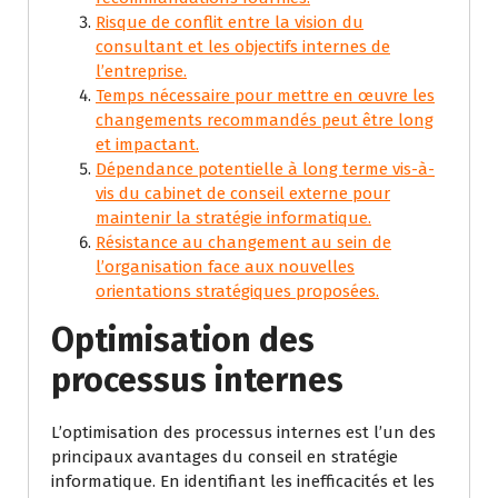
Risque de conflit entre la vision du
consultant et les objectifs internes de
l’entreprise.
Temps nécessaire pour mettre en œuvre les
changements recommandés peut être long
et impactant.
Dépendance potentielle à long terme vis-à-
vis du cabinet de conseil externe pour
maintenir la stratégie informatique.
Résistance au changement au sein de
l’organisation face aux nouvelles
orientations stratégiques proposées.
Optimisation des
processus internes
L’optimisation des processus internes est l’un des
principaux avantages du conseil en stratégie
informatique. En identifiant les inefficacités et les