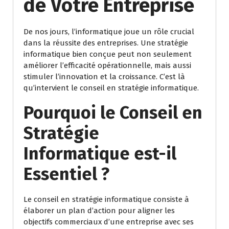
de Votre Entreprise
De nos jours, l’informatique joue un rôle crucial
dans la réussite des entreprises. Une stratégie
informatique bien conçue peut non seulement
améliorer l’efficacité opérationnelle, mais aussi
stimuler l’innovation et la croissance. C’est là
qu’intervient le conseil en stratégie informatique.
Pourquoi le Conseil en
Stratégie
Informatique est-il
Essentiel ?
Le conseil en stratégie informatique consiste à
élaborer un plan d’action pour aligner les
objectifs commerciaux d’une entreprise avec ses