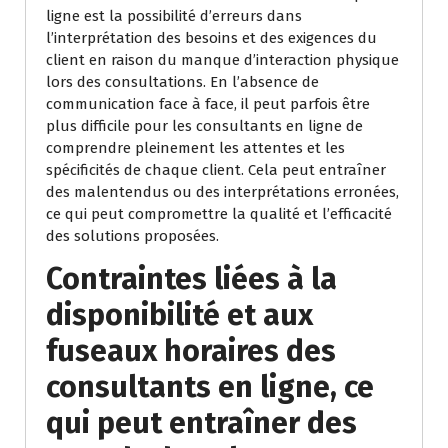
ligne est la possibilité d’erreurs dans
l’interprétation des besoins et des exigences du
client en raison du manque d’interaction physique
lors des consultations. En l’absence de
communication face à face, il peut parfois être
plus difficile pour les consultants en ligne de
comprendre pleinement les attentes et les
spécificités de chaque client. Cela peut entraîner
des malentendus ou des interprétations erronées,
ce qui peut compromettre la qualité et l’efficacité
des solutions proposées.
Contraintes liées à la
disponibilité et aux
fuseaux horaires des
consultants en ligne, ce
qui peut entraîner des