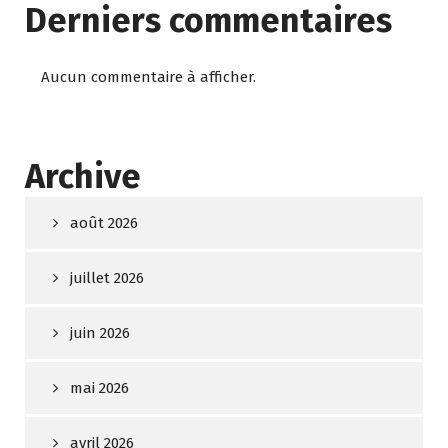
Derniers commentaires
Aucun commentaire à afficher.
Archive
août 2026
juillet 2026
juin 2026
mai 2026
avril 2026