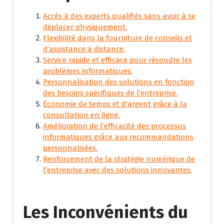
Accès à des experts qualifiés sans avoir à se
déplacer physiquement.
Flexibilité dans la fourniture de conseils et
d’assistance à distance.
Service rapide et efficace pour résoudre les
problèmes informatiques.
Personnalisation des solutions en fonction
des besoins spécifiques de l’entreprise.
Économie de temps et d’argent grâce à la
consultation en ligne.
Amélioration de l’efficacité des processus
informatiques grâce aux recommandations
personnalisées.
Renforcement de la stratégie numérique de
l’entreprise avec des solutions innovantes.
Les Inconvénients du