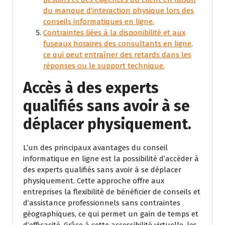
du manque d’interaction physique lors des
conseils informatiques en ligne.
Contraintes liées à la disponibilité et aux
fuseaux horaires des consultants en ligne,
ce qui peut entraîner des retards dans les
réponses ou le support technique.
Accès à des experts
qualifiés sans avoir à se
déplacer physiquement.
L’un des principaux avantages du conseil
informatique en ligne est la possibilité d’accéder à
des experts qualifiés sans avoir à se déplacer
physiquement. Cette approche offre aux
entreprises la flexibilité de bénéficier de conseils et
d’assistance professionnels sans contraintes
géographiques, ce qui permet un gain de temps et