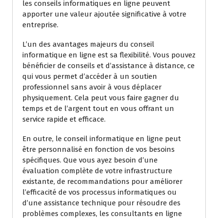
les conseils informatiques en ligne peuvent
apporter une valeur ajoutée significative à votre
entreprise.
L’un des avantages majeurs du conseil
informatique en ligne est sa flexibilité. Vous pouvez
bénéficier de conseils et d’assistance à distance, ce
qui vous permet d’accéder à un soutien
professionnel sans avoir à vous déplacer
physiquement. Cela peut vous faire gagner du
temps et de l’argent tout en vous offrant un
service rapide et efficace.
En outre, le conseil informatique en ligne peut
être personnalisé en fonction de vos besoins
spécifiques. Que vous ayez besoin d’une
évaluation complète de votre infrastructure
existante, de recommandations pour améliorer
l’efficacité de vos processus informatiques ou
d’une assistance technique pour résoudre des
problèmes complexes, les consultants en ligne