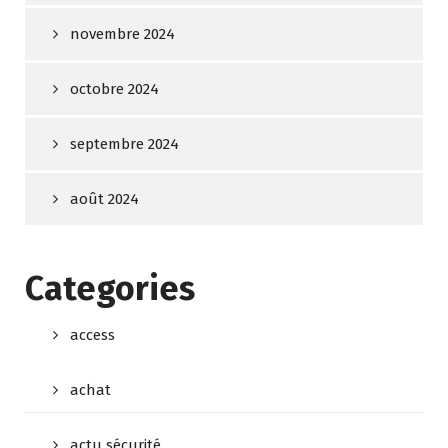
novembre 2024
octobre 2024
septembre 2024
août 2024
Categories
access
achat
actu sécurité