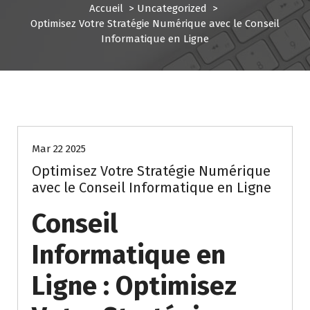
Accueil
>
Uncategorized
>
Optimisez Votre Stratégie Numérique avec le Conseil
Informatique en Ligne
Uncategorized
Mar 22 2025
Optimisez Votre Stratégie Numérique
avec le Conseil Informatique en Ligne
Conseil
Informatique en
Ligne : Optimisez