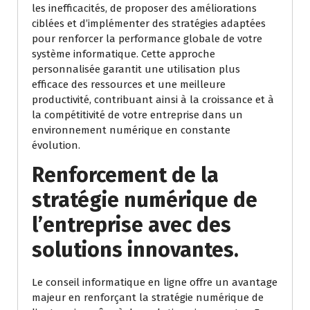
les inefficacités, de proposer des améliorations
ciblées et d’implémenter des stratégies adaptées
pour renforcer la performance globale de votre
système informatique. Cette approche
personnalisée garantit une utilisation plus
efficace des ressources et une meilleure
productivité, contribuant ainsi à la croissance et à
la compétitivité de votre entreprise dans un
environnement numérique en constante
évolution.
Renforcement de la
stratégie numérique de
l’entreprise avec des
solutions innovantes.
Le conseil informatique en ligne offre un avantage
majeur en renforçant la stratégie numérique de