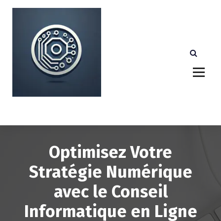
A
l
l
e
r
a
u
c
o
n
Votre partenaire technologique de confiance au
Luxembourg.
t
e
n
u
Optimisez Votre
Stratégie Numérique
avec le Conseil
Informatique en Ligne