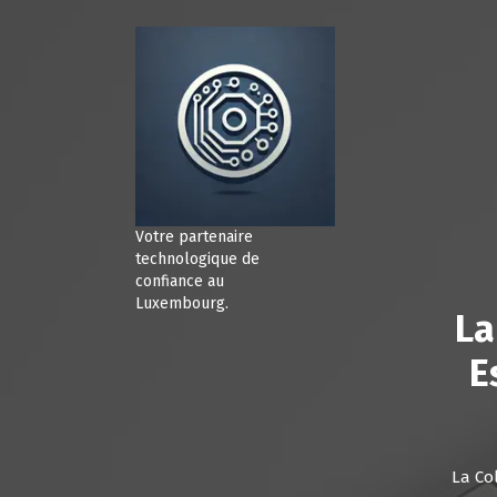
A
l
l
e
r
a
u
c
o
n
Votre partenaire
t
technologique de
e
confiance au
Luxembourg.
n
La
u
E
La Col