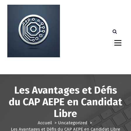
A
l
l
e
r
a
u
c
o
n
Votre partenaire technologique de confiance au
Luxembourg.
t
e
n
u
Les Avantages et Défis
du CAP AEPE en Candidat
Libre
Accueil
>
Uncategorized
>
Les Avantages et Défis du CAP AEPE en Candidat Libre