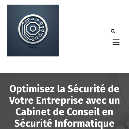
A
l
l
e
r
a
u
c
o
n
Votre partenaire technologique de confiance au
Luxembourg.
t
e
n
u
Optimisez la Sécurité de
Votre Entreprise avec un
Cabinet de Conseil en
Sécurité Informatique