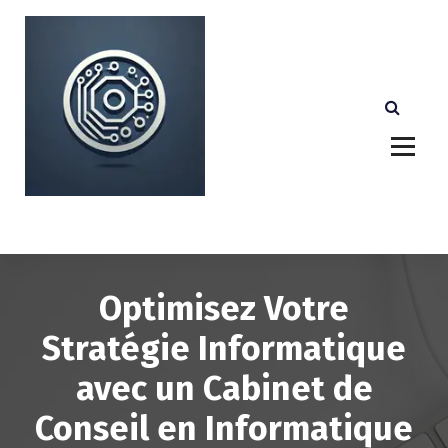
A
l
l
e
r
a
u
c
o
n
Votre partenaire technologique de confiance au
Luxembourg.
t
e
n
u
Optimisez Votre
Stratégie Informatique
avec un Cabinet de
Conseil en Informatique