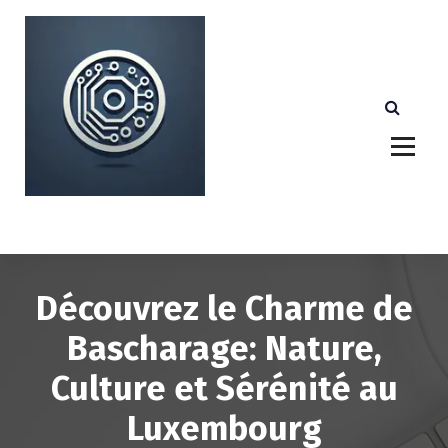
A
l
l
e
r
a
u
c
o
n
Votre partenaire technologique de confiance au
Luxembourg.
t
e
n
u
Découvrez le Charme de
Bascharage: Nature,
Culture et Sérénité au
Luxembourg