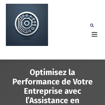
A
l
l
e
r
a
u
c
o
n
Votre partenaire technologique de confiance au
Luxembourg.
t
e
n
u
Optimisez la
Performance de Votre
Entreprise avec
l’Assistance en