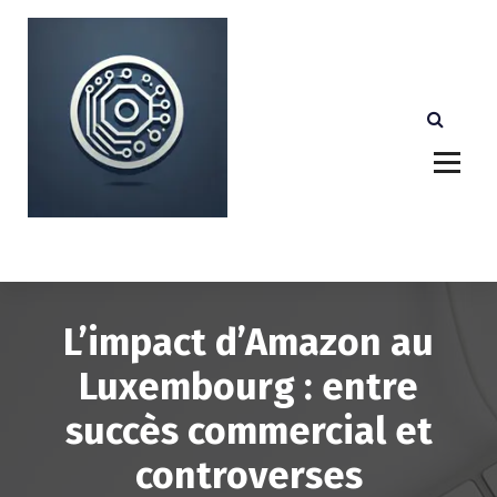
A
l
l
e
r
a
u
c
o
n
Votre partenaire technologique de confiance au
Luxembourg.
t
e
n
u
L’impact d’Amazon au
Luxembourg : entre
succès commercial et
controverses