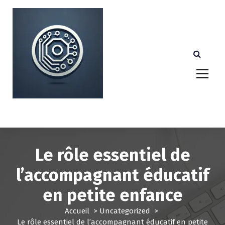
A
l
l
e
r
a
u
c
o
n
Votre partenaire technologique de confiance au
Luxembourg.
t
e
n
u
Le rôle essentiel de
l’accompagnant éducatif
en petite enfance
Accueil
>
Uncategorized
>
Le rôle essentiel de l’accompagnant éducatif en petite