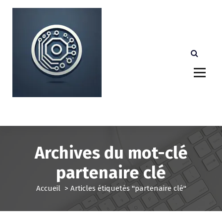
A
l
l
e
r
a
u
c
o
n
Votre partenaire technologique de confiance au
Luxembourg.
t
e
n
u
Archives du mot-clé
partenaire clé
Accueil
>
Articles étiquetés "partenaire clé"