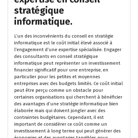
stratégique
informatique.
L’un des inconvénients du conseil en stratégie
informatique est le coût initial élevé associé à
l’engagement d’une expertise spécialisée. Engager
des consultants en conseil stratégique
informatique peut représenter un investissement
financier significatif pour une entreprise, en
particulier pour les petites et moyennes
entreprises avec des budgets limités. Ce coût initial
peut être perçu comme un obstacle pour
certaines organisations qui cherchent à bénéficier
des avantages d’une stratégie informatique bien
élaborée mais qui doivent jongler avec des
contraintes budgétaires. Cependant, il est
important de considérer ce coût comme un
investissement à long terme qui peut générer des
économies et des avantages tangibles pour