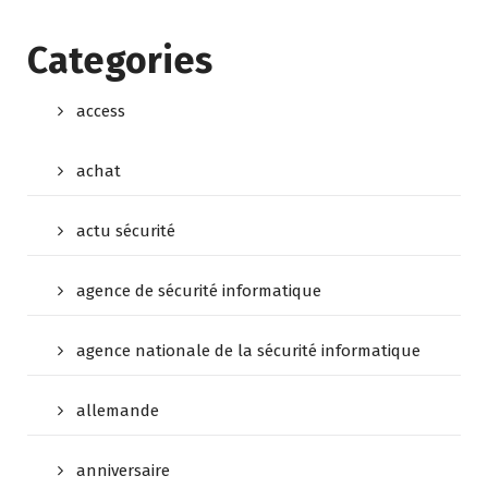
Categories
access
achat
actu sécurité
agence de sécurité informatique
agence nationale de la sécurité informatique
allemande
anniversaire