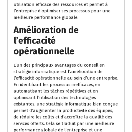
utilisation efficace des ressources et permet à
l’entreprise d’optimiser ses processus pour une
meilleure performance globale.
Amélioration de
l’efficacité
opérationnelle
L’un des principaux avantages du conseil en
stratégie informatique est l’amélioration de
l’efficacité opérationnelle au sein d’une entreprise.
En identifiant les processus inefficaces, en
automatisant les tâches répétitives et en
optimisant l’utilisation des technologies
existantes, une stratégie informatique bien conçue
permet d’augmenter la productivité des équipes,
de réduire les coûts et d’accroître la qualité des
services offerts. Cela se traduit par une meilleure
performance globale de l’entreprise et une