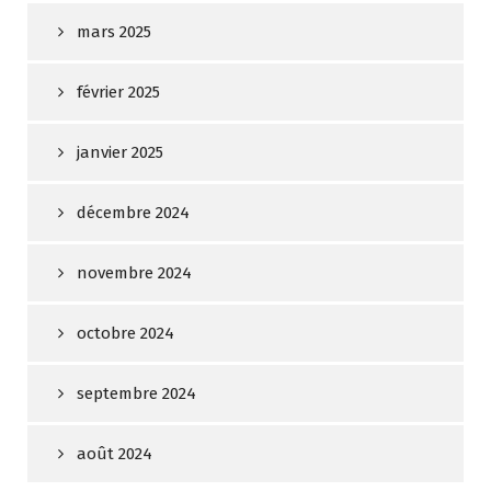
mars 2025
février 2025
janvier 2025
décembre 2024
novembre 2024
octobre 2024
septembre 2024
août 2024