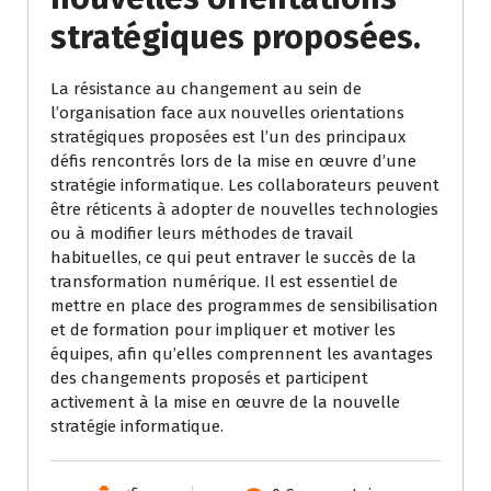
stratégiques proposées.
La résistance au changement au sein de
l’organisation face aux nouvelles orientations
stratégiques proposées est l’un des principaux
défis rencontrés lors de la mise en œuvre d’une
stratégie informatique. Les collaborateurs peuvent
être réticents à adopter de nouvelles technologies
ou à modifier leurs méthodes de travail
habituelles, ce qui peut entraver le succès de la
transformation numérique. Il est essentiel de
mettre en place des programmes de sensibilisation
et de formation pour impliquer et motiver les
équipes, afin qu’elles comprennent les avantages
des changements proposés et participent
activement à la mise en œuvre de la nouvelle
stratégie informatique.