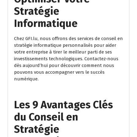
Stratégie
Informatique
Chez GFI.lu, nous offrons des services de conseil en
stratégie informatique personnalisés pour aider
votre entreprise à tirer le meilleur parti de ses
investissements technologiques. Contactez-nous
dès aujourd’hui pour découvrir comment nous
pouvons vous accompagner vers le succès
numérique.
Les 9 Avantages Clés
du Conseil en
Stratégie