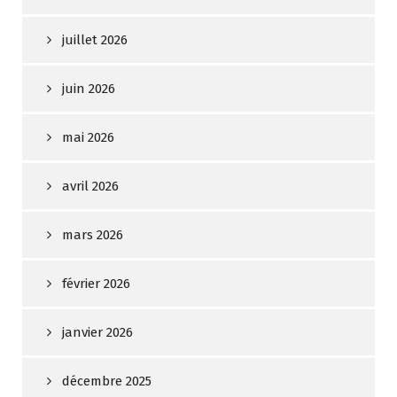
juillet 2026
juin 2026
mai 2026
avril 2026
mars 2026
février 2026
janvier 2026
décembre 2025