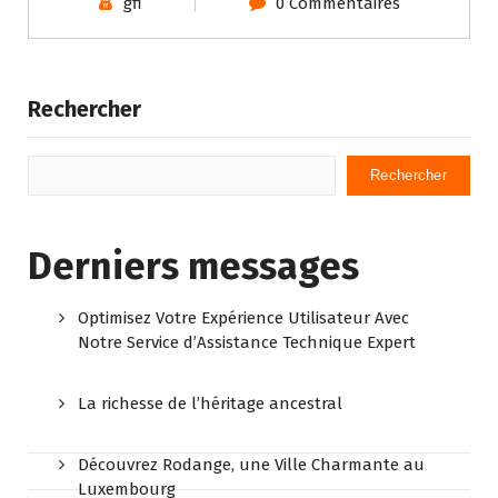
gfi
0 Commentaires
Rechercher
Rechercher
Derniers messages
Optimisez Votre Expérience Utilisateur Avec
Notre Service d’Assistance Technique Expert
La richesse de l’héritage ancestral
Découvrez Rodange, une Ville Charmante au
Luxembourg