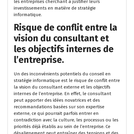
les entreprises cherchant à justifier leurs
investissements en matière de stratégie
informatique.
Risque de conflit entre la
vision du consultant et
les objectifs internes de
l’entreprise.
Un des inconvénients potentiels du conseil en
stratégie informatique est le risque de conflit entre
la vision du consultant externe et les objectifs
internes de l’entreprise. En effet, le consultant
peut apporter des idées novatrices et des
recommandations basées sur son expertise
externe, ce qui pourrait parfois entrer en
contradiction avec la culture, les processus ou les
priorités déjà établis au sein de l’entreprise. Ce
désalignement peut entraîner des tensions et des