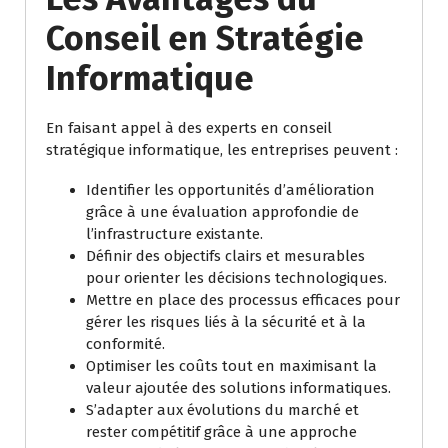
Conseil en Stratégie
Informatique
En faisant appel à des experts en conseil
stratégique informatique, les entreprises peuvent :
Identifier les opportunités d’amélioration
grâce à une évaluation approfondie de
l’infrastructure existante.
Définir des objectifs clairs et mesurables
pour orienter les décisions technologiques.
Mettre en place des processus efficaces pour
gérer les risques liés à la sécurité et à la
conformité.
Optimiser les coûts tout en maximisant la
valeur ajoutée des solutions informatiques.
S’adapter aux évolutions du marché et
rester compétitif grâce à une approche