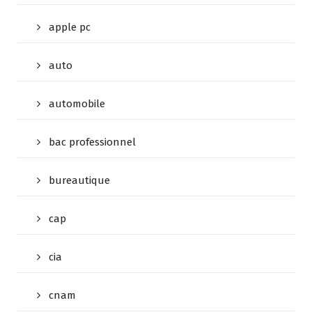
apple pc
auto
automobile
bac professionnel
bureautique
cap
cia
cnam