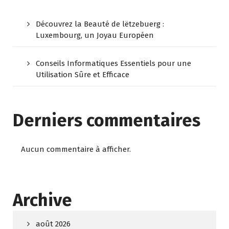
Découvrez la Beauté de lëtzebuerg :
Luxembourg, un Joyau Européen
Conseils Informatiques Essentiels pour une
Utilisation Sûre et Efficace
Derniers commentaires
Aucun commentaire à afficher.
Archive
août 2026