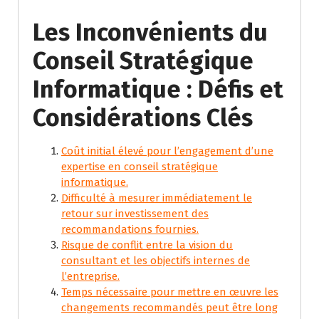
Les Inconvénients du
Conseil Stratégique
Informatique : Défis et
Considérations Clés
Coût initial élevé pour l’engagement d’une
expertise en conseil stratégique
informatique.
Difficulté à mesurer immédiatement le
retour sur investissement des
recommandations fournies.
Risque de conflit entre la vision du
consultant et les objectifs internes de
l’entreprise.
Temps nécessaire pour mettre en œuvre les
changements recommandés peut être long