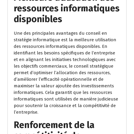
ressources informatiques
disponibles
Une des principales avantages du conseil en
stratégie informatique est la meilleure utilisation
des ressources informatiques disponibles. En
identifiant les besoins spécifiques de l’entreprise
et en alignant les initiatives technologiques avec
les objectifs commerciaux, le conseil stratégique
permet d’optimiser l’allocation des ressources,
d’améliorer l’efficacité opérationnelle et de
maximiser la valeur ajoutée des investissements
informatiques. Cela garantit que les ressources
informatiques sont utilisées de manière judicieuse
pour soutenir la croissance et la compétitivité de
l’entreprise.
Renforcement de la