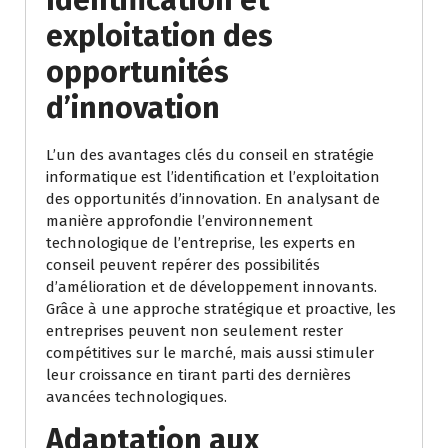
Identification et
exploitation des
opportunités
d’innovation
L’un des avantages clés du conseil en stratégie
informatique est l’identification et l’exploitation
des opportunités d’innovation. En analysant de
manière approfondie l’environnement
technologique de l’entreprise, les experts en
conseil peuvent repérer des possibilités
d’amélioration et de développement innovants.
Grâce à une approche stratégique et proactive, les
entreprises peuvent non seulement rester
compétitives sur le marché, mais aussi stimuler
leur croissance en tirant parti des dernières
avancées technologiques.
Adaptation aux