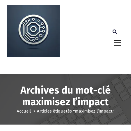
A
l
l
e
r
a
u
c
o
n
Votre partenaire technologique de confiance au
Luxembourg.
t
e
n
u
Archives du mot-clé
maximisez l’impact
Accueil
>
Articles étiquetés "maximisez l’impact"