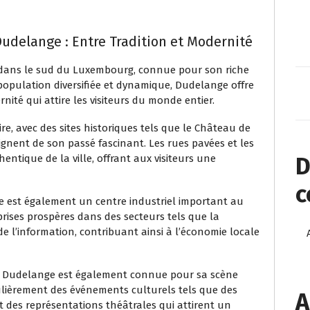
Dudelange : Entre Tradition et Modernité
e dans le sud du Luxembourg, connue pour son riche
 population diversifiée et dynamique, Dudelange offre
ité qui attire les visiteurs du monde entier.
re, avec des sites historiques tels que le Château de
ignent de son passé fascinant. Les rues pavées et les
D
tique de la ville, offrant aux visiteurs une
c
e est également un centre industriel important au
prises prospères dans des secteurs tels que la
 de l’information, contribuant ainsi à l’économie locale
ls, Dudelange est également connue pour sa scène
gulièrement des événements culturels tels que des
A
et des représentations théâtrales qui attirent un