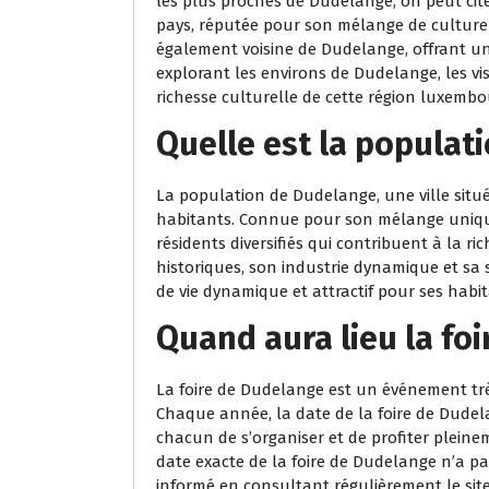
les plus proches de Dudelange, on peut cite
pays, réputée pour son mélange de culture i
également voisine de Dudelange, offrant un 
explorant les environs de Dudelange, les vis
richesse culturelle de cette région luxemb
Quelle est la populat
La population de Dudelange, une ville situ
habitants. Connue pour son mélange unique
résidents diversifiés qui contribuent à la rich
historiques, son industrie dynamique et sa 
de vie dynamique et attractif pour ses habit
Quand aura lieu la fo
La foire de Dudelange est un événement très 
Chaque année, la date de la foire de Dude
chacun de s’organiser et de profiter pleinem
date exacte de la foire de Dudelange n’a pa
informé en consultant régulièrement le site