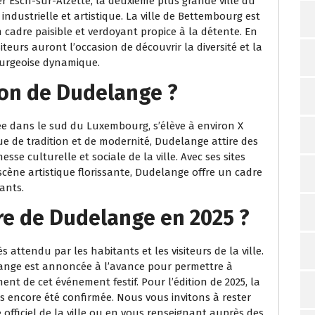
r Esch-sur-Alzette, la deuxième plus grande ville du
ndustrielle et artistique. La ville de Bettembourg est
cadre paisible et verdoyant propice à la détente. En
iteurs auront l’occasion de découvrir la diversité et la
ourgeoise dynamique.
ion de Dudelange ?
ée dans le sud du Luxembourg, s’élève à environ X
 de tradition et de modernité, Dudelange attire des
esse culturelle et sociale de la ville. Avec ses sites
scène artistique florissante, Dudelange offre un cadre
ants.
ire de Dudelange en 2025 ?
attendu par les habitants et les visiteurs de la ville.
lange est annoncée à l’avance pour permettre à
ent de cet événement festif. Pour l’édition de 2025, la
s encore été confirmée. Nous vous invitons à rester
 officiel de la ville ou en vous renseignant auprès des