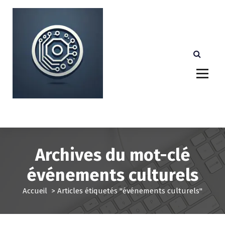
A
l
l
e
r
a
u
c
o
n
Votre partenaire technologique de confiance au
Luxembourg.
t
e
n
u
Archives du mot-clé
événements culturels
Accueil
>
Articles étiquetés "événements culturels"