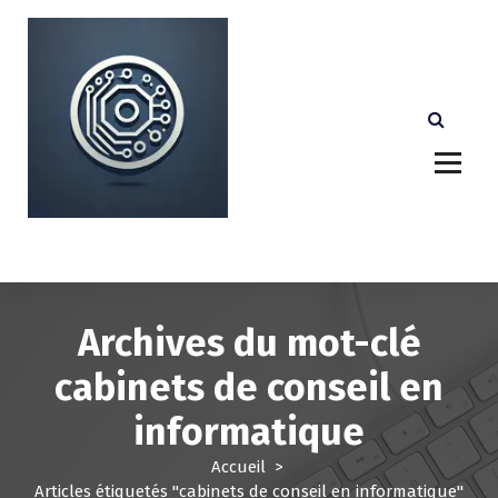
A
l
l
e
r
a
u
c
o
n
Votre partenaire technologique de confiance au
Luxembourg.
t
e
n
u
Archives du mot-clé
cabinets de conseil en
informatique
Accueil
>
Articles étiquetés "cabinets de conseil en informatique"