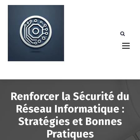
A
l
l
e
r
a
u
c
o
n
Votre partenaire technologique de confiance au
Luxembourg.
t
e
n
u
Renforcer la Sécurité du
Réseau Informatique :
Stratégies et Bonnes
Pratiques