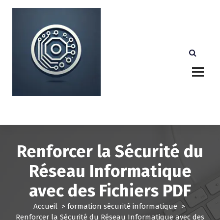
A
l
l
e
r
a
u
c
o
n
Votre partenaire technologique de confiance au
Luxembourg.
t
e
n
u
Renforcer la Sécurité du
Réseau Informatique
avec des Fichiers PDF
Accueil
>
formation sécurité informatique
>
Renforcer la Sécurité du Réseau Informatique avec des