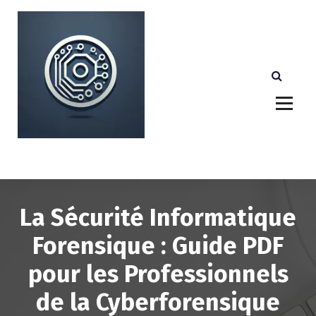
A
l
l
e
r
a
u
c
o
n
Votre partenaire technologique de confiance au
Luxembourg.
t
e
n
u
La Sécurité Informatique
Forensique : Guide PDF
pour les Professionnels
de la Cyberforensique