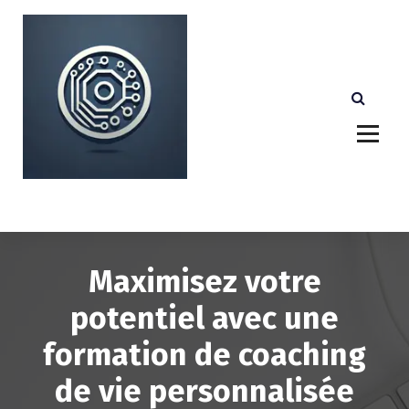
A
l
l
e
r
a
u
c
o
n
Votre partenaire technologique de confiance au
Luxembourg.
t
e
n
u
Maximisez votre
potentiel avec une
formation de coaching
de vie personnalisée