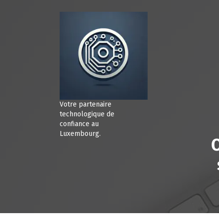
A
l
l
e
r
a
u
c
o
n
Votre partenaire
t
technologique de
e
confiance au
Luxembourg.
n
u