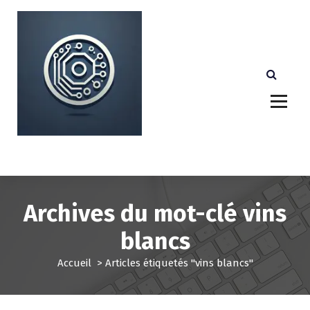
A
l
l
e
r
a
u
c
o
n
Votre partenaire technologique de confiance au
Luxembourg.
t
e
n
u
Archives du mot-clé vins
blancs
Accueil
>
Articles étiquetés "vins blancs"