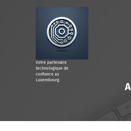
A
l
l
e
r
a
u
c
o
n
Votre partenaire
t
technologique de
e
confiance au
Luxembourg.
n
A
u