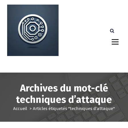
A
l
l
e
r
a
u
c
o
n
Votre partenaire technologique de confiance au
Luxembourg.
t
e
n
u
Archives du mot-clé
techniques d’attaque
Accueil
>
Articles étiquetés "techniques d’attaque"