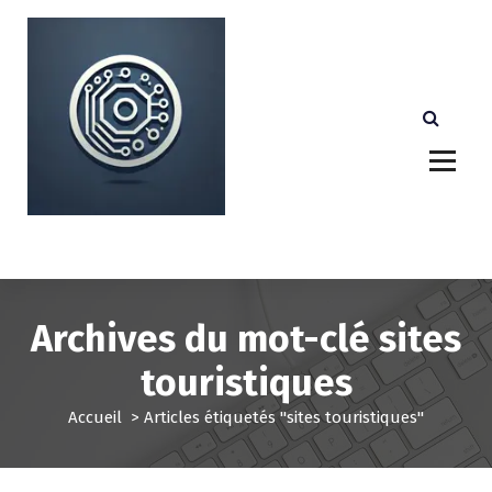
A
l
l
e
r
a
u
c
o
n
Votre partenaire technologique de confiance au
Luxembourg.
t
e
n
u
Archives du mot-clé sites
touristiques
Accueil
>
Articles étiquetés "sites touristiques"