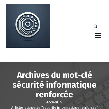
A
l
l
e
r
a
u
c
o
n
Votre partenaire technologique de confiance au
Luxembourg.
t
e
n
u
Archives du mot-clé
sécurité informatique
renforcée
Accueil
>
Articles étiquetés "sécurité informatique renforcée"