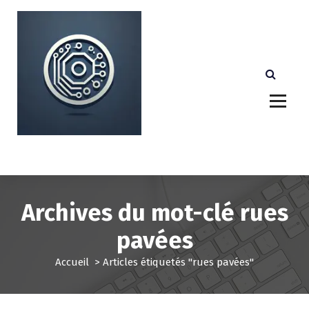
A
l
l
e
r
a
u
c
o
n
Votre partenaire technologique de confiance au
Luxembourg.
t
e
n
u
Archives du mot-clé rues
pavées
Accueil
>
Articles étiquetés "rues pavées"