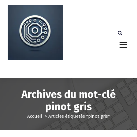
A
l
l
e
r
a
u
c
o
n
Votre partenaire technologique de confiance au
Luxembourg.
t
e
n
u
Archives du mot-clé
pinot gris
Accueil
>
Articles étiquetés "pinot gris"