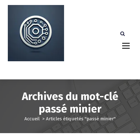
A
l
l
e
r
a
u
c
o
n
Votre partenaire technologique de confiance au
Luxembourg.
t
e
n
u
Archives du mot-clé
passé minier
Accueil
>
Articles étiquetés "passé minier"