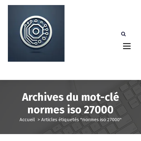
A
l
l
e
r
a
u
c
o
n
Votre partenaire technologique de confiance au
Luxembourg.
t
e
n
u
Archives du mot-clé
normes iso 27000
Accueil
>
Articles étiquetés "normes iso 27000"