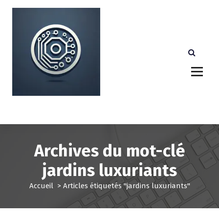
A
l
l
e
r
a
u
c
o
n
Votre partenaire technologique de confiance au
Luxembourg.
t
e
n
u
Archives du mot-clé
jardins luxuriants
Accueil
>
Articles étiquetés "jardins luxuriants"