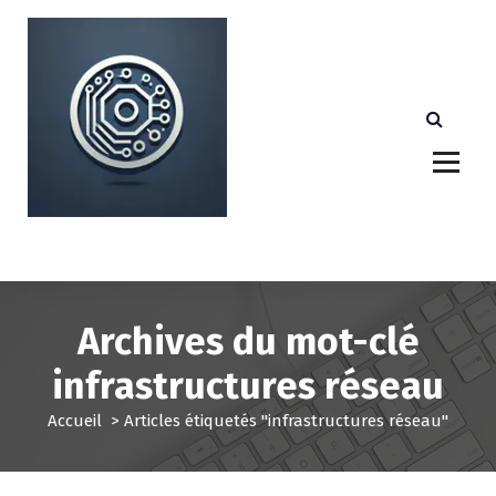
A
l
l
e
r
a
u
c
o
n
Votre partenaire technologique de confiance au
Luxembourg.
t
e
n
u
Archives du mot-clé
infrastructures réseau
Accueil
>
Articles étiquetés "infrastructures réseau"