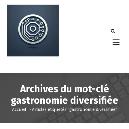
A
l
l
e
r
a
u
c
o
n
Votre partenaire technologique de confiance au
Luxembourg.
t
e
n
u
Archives du mot-clé
gastronomie diversifiée
Accueil
>
Articles étiquetés "gastronomie diversifiée"