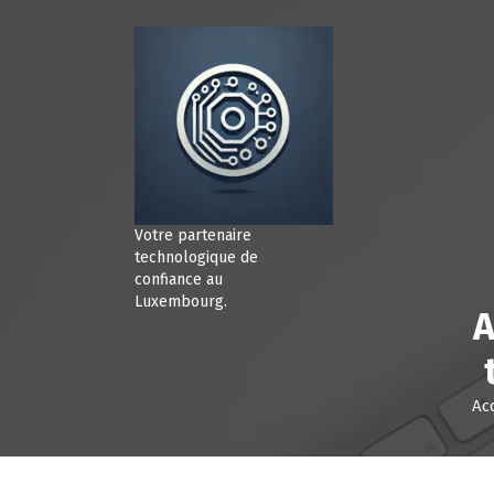
A
l
l
e
r
a
u
c
o
n
Votre partenaire
t
technologique de
e
confiance au
Luxembourg.
n
A
u
Ac