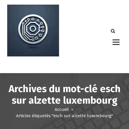
A
l
l
e
r
a
u
c
o
n
Votre partenaire technologique de confiance au
Luxembourg.
t
e
n
u
Archives du mot-clé esch
sur alzette luxembourg
Accueil
>
Articles étiquetés "esch sur alzette luxembourg"