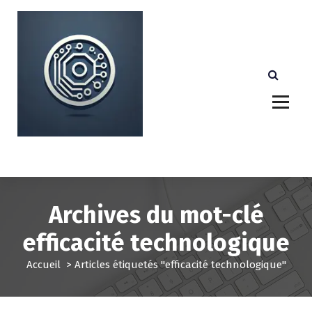
A
l
l
e
r
a
u
c
o
n
Votre partenaire technologique de confiance au
Luxembourg.
t
e
n
u
Archives du mot-clé
efficacité technologique
Accueil
>
Articles étiquetés "efficacité technologique"