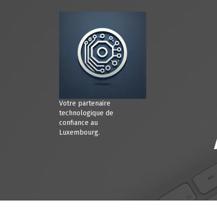
A
l
l
e
r
a
u
c
o
n
Votre partenaire
t
technologique de
e
confiance au
Luxembourg.
n
u