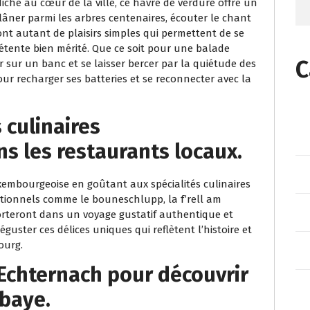
Niché au cœur de la ville, ce havre de verdure offre un
 Flâner parmi les arbres centenaires, écouter le chant
ont autant de plaisirs simples qui permettent de se
étente bien mérité. Que ce soit pour une balade
C
 sur un banc et se laisser bercer par la quiétude des
pour recharger ses batteries et se reconnecter avec la
 culinaires
s les restaurants locaux.
xembourgeoise en goûtant aux spécialités culinaires
ditionnels comme le bouneschlupp, la f’rell am
porteront dans un voyage gustatif authentique et
uster ces délices uniques qui reflètent l’histoire et
ourg.
 Echternach pour découvrir
bbaye.