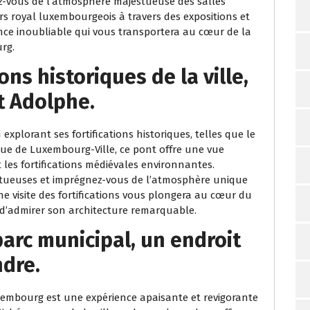
ez-vous de l’atmosphère majestueuse des salles
s royal luxembourgeois à travers des expositions et
ence inoubliable qui vous transportera au cœur de la
rg.
ions historiques de la ville,
t Adolphe.
 explorant ses fortifications historiques, telles que le
e de Luxembourg-Ville, ce pont offre une vue
t les fortifications médiévales environnantes.
stueuses et imprégnez-vous de l’atmosphère unique
Une visite des fortifications vous plongera au cœur du
a d’admirer son architecture remarquable.
arc municipal, un endroit
ndre.
embourg est une expérience apaisante et revigorante