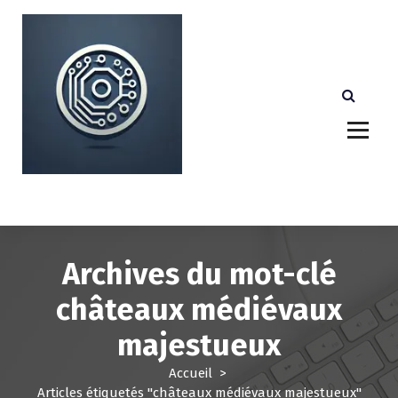
A
l
l
e
r
a
u
c
o
n
Votre partenaire technologique de confiance au
Luxembourg.
t
e
n
u
Archives du mot-clé
châteaux médiévaux
majestueux
Accueil
>
Articles étiquetés "châteaux médiévaux majestueux"