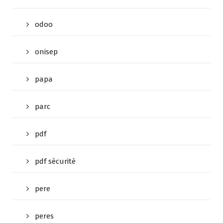
odoo
onisep
papa
parc
pdf
pdf sécurité
pere
peres