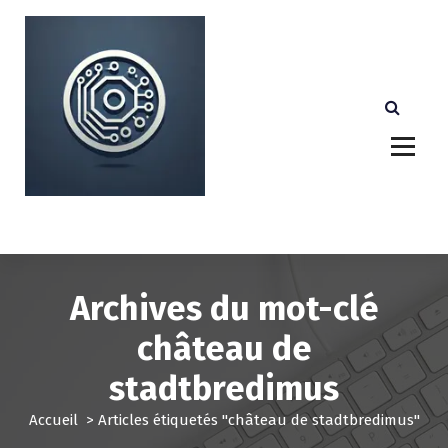
A
l
l
e
r
a
u
c
o
n
Votre partenaire technologique de confiance au
Luxembourg.
t
e
n
u
Archives du mot-clé
château de
stadtbredimus
Accueil
>
Articles étiquetés "château de stadtbredimus"