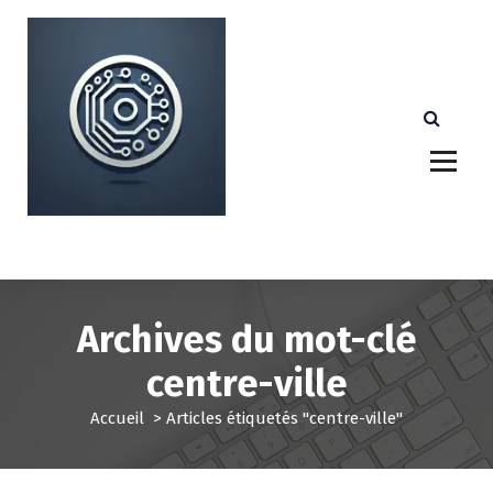
A
l
l
e
r
a
u
c
o
n
Votre partenaire technologique de confiance au
Luxembourg.
t
e
n
u
Archives du mot-clé
centre-ville
Accueil
>
Articles étiquetés "centre-ville"