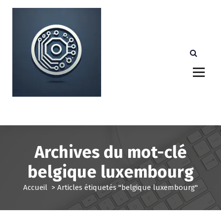
A
l
l
e
r
a
u
c
o
n
Votre partenaire technologique de confiance au
Luxembourg.
t
e
n
u
Archives du mot-clé
belgique luxembourg
Accueil
>
Articles étiquetés "belgique luxembourg"