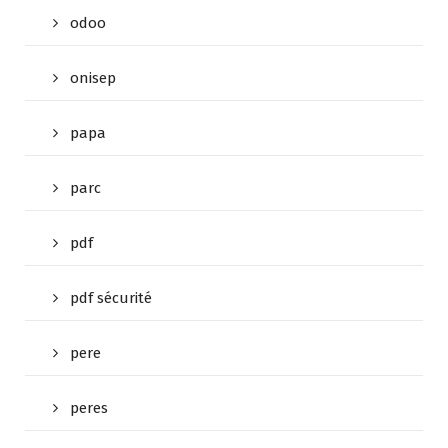
odoo
onisep
papa
parc
pdf
pdf sécurité
pere
peres