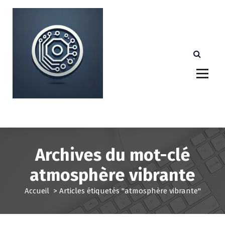
A
l
l
e
r
a
u
c
o
n
Votre partenaire technologique de confiance au
Luxembourg.
t
e
n
u
Archives du mot-clé
atmosphère vibrante
Accueil
>
Articles étiquetés "atmosphère vibrante"