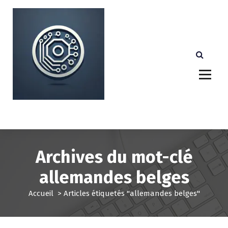
A
l
l
e
r
a
u
c
o
n
Votre partenaire technologique de confiance au
Luxembourg.
t
e
n
u
Archives du mot-clé
allemandes belges
Accueil
>
Articles étiquetés "allemandes belges"