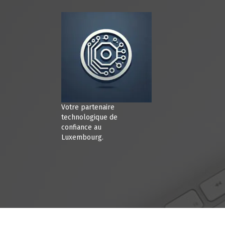
A
l
l
e
r
a
u
c
o
n
Votre partenaire
t
technologique de
e
confiance au
Luxembourg.
n
u