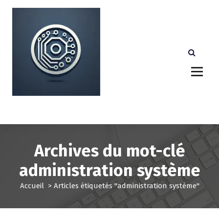
A
l
l
e
r
a
u
c
o
n
Votre partenaire technologique de confiance au
Luxembourg.
t
e
n
u
Archives du mot-clé
administration système
Accueil
>
Articles étiquetés "administration système"