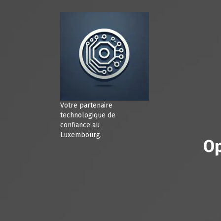
A
l
l
e
r
a
u
c
o
n
Votre partenaire
t
technologique de
e
confiance au
Luxembourg.
n
Op
u